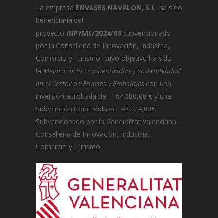
La empresa
ENVASES NAVALON, S.L
ha sido
beneficiaria del
proyecto
INPYME/2024/69
subvencionado
por la Conselleria de Innovación, Industria,
Comercio y Turismo, cuyo objetivo ha sido
la
Mejora de la Competitividad y Sostenibilidad
en el Sector de Envases y Embalajes
con una
inversión aprobada de 164.080,00 € y una
Subvención Concedida de 49.224,00€.
Subvencionado por la Generalitat Valenciana,
Conselleria de Innovación, Industria,
Comercio y Turismo.