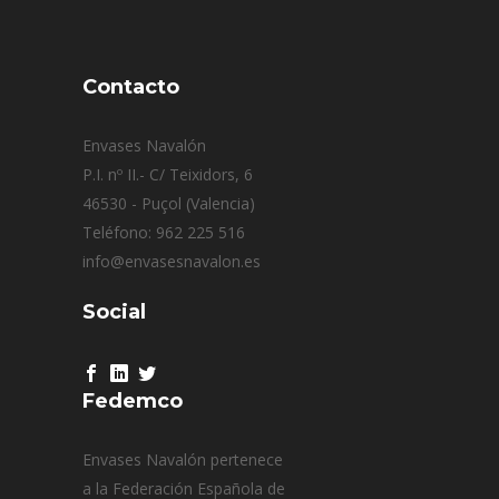
Contacto
Envases Navalón
P.I. nº II.- C/ Teixidors, 6
46530 - Puçol (Valencia)
Teléfono: 962 225 516
info@envasesnavalon.es
Social
Fedemco
Envases Navalón pertenece
a la Federación Española de