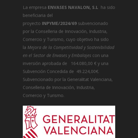
La empresa
ENVASES NAVALON, S.L
ha sido
beneficiaria del
proyecto
INPYME/2024/69
subvencionado
por la Conselleria de Innovación, Industria,
Comercio y Turismo, cuyo objetivo ha sido
la
Mejora de la Competitividad y Sostenibilidad
en el Sector de Envases y Embalajes
con una
inversión aprobada de 164.080,00 € y una
Subvención Concedida de 49.224,00€.
Subvencionado por la Generalitat Valenciana,
Conselleria de Innovación, Industria,
Comercio y Turismo.