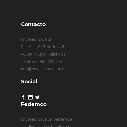
Contacto
Envases Navalón
P.I. nº II.- C/ Teixidors, 6
46530 - Puçol (Valencia)
Teléfono: 962 225 516
info@envasesnavalon.es
Social
Fedemco
Envases Navalón pertenece
a la Federación Española de