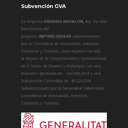
Subvención GVA
La empresa
ENVASES NAVALON, S.L
ha sido
beneficiaria del
proyecto
INPYME/2024/69
subvencionado
por la Conselleria de Innovación, Industria,
Comercio y Turismo, cuyo objetivo ha sido
la
Mejora de la Competitividad y Sostenibilidad
en el Sector de Envases y Embalajes
con una
inversión aprobada de 164.080,00 € y una
Subvención Concedida de 49.224,00€.
Subvencionado por la Generalitat Valenciana,
Conselleria de Innovación, Industria,
Comercio y Turismo.