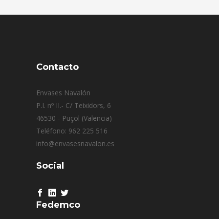
Contacto
Envases Navalón
P.I. nº II.- C/ Teixidors, 6
46530 - Puçol (Valencia)
Teléfono: 962 225 516
info@envasesnavalon.es
Social
Fedemco