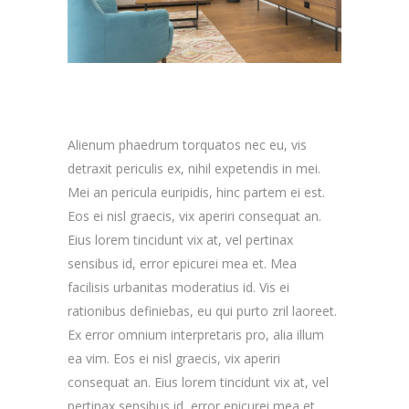
Alienum phaedrum torquatos nec eu, vis
detraxit periculis ex, nihil expetendis in mei.
Mei an pericula euripidis, hinc partem ei est.
Eos ei nisl graecis, vix aperiri consequat an.
Eius lorem tincidunt vix at, vel pertinax
sensibus id, error epicurei mea et. Mea
facilisis urbanitas moderatius id. Vis ei
rationibus definiebas, eu qui purto zril laoreet.
Ex error omnium interpretaris pro, alia illum
ea vim. Eos ei nisl graecis, vix aperiri
consequat an. Eius lorem tincidunt vix at, vel
pertinax sensibus id, error epicurei mea et.