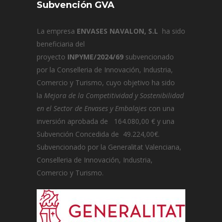
Subvención GVA
La empresa
ENVASES NAVALON, S.L
ha sido
beneficiaria del
proyecto
INPYME/2024/69
subvencionado
por la Conselleria de Innovación, Industria,
Comercio y Turismo, cuyo objetivo ha sido
la
Mejora de la Competitividad y Sostenibilidad
en el Sector de Envases y Embalajes
con una
inversión aprobada de 164.080,00 € y una
Subvención Concedida de 49.224,00€.
Subvencionado por la Generalitat Valenciana,
Conselleria de Innovación, Industria,
Comercio y Turismo.