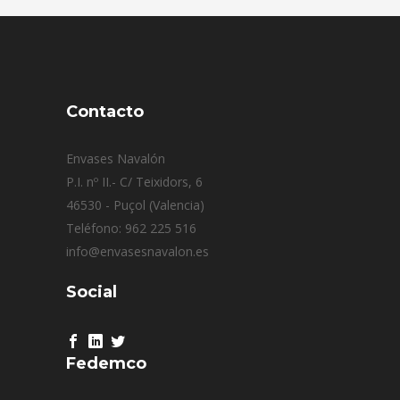
Contacto
Envases Navalón
P.I. nº II.- C/ Teixidors, 6
46530 - Puçol (Valencia)
Teléfono: 962 225 516
info@envasesnavalon.es
Social
Fedemco