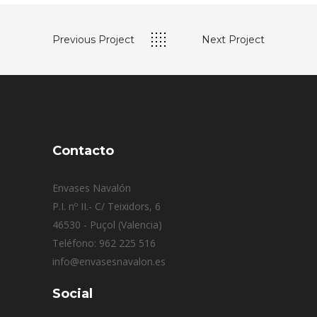
Previous Project
Next Project
Contacto
Envases Navalón
P.I. nº II.- C/ Teixidors, 6
46530 - Puçol (Valencia)
Teléfono: 962 225 516
info@envasesnavalon.es
Social