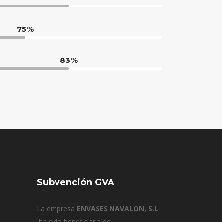
75
83
Subvención GVA
La empresa
ENVASES NAVALON, S.L
ha sido beneficiaria del