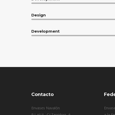
Design
Development
Contacto
Fed
Envases Navalón
Envase
P.I. nº II.- C/ Teixidors, 6
a la F