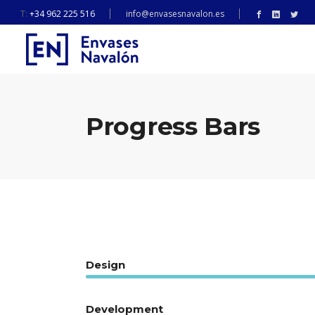
T:
+34 962 225 516
info@envasesnavalon.es
Progress Bars
Design
Development