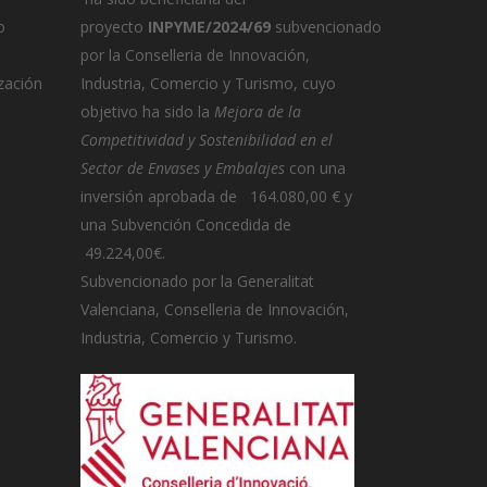
o
proyecto
INPYME/2024/69
subvencionado
por la Conselleria de Innovación,
zación
Industria, Comercio y Turismo, cuyo
objetivo ha sido la
Mejora de la
Competitividad y Sostenibilidad en el
Sector de Envases y Embalajes
con una
inversión aprobada de 164.080,00 € y
una Subvención Concedida de
49.224,00€.
Subvencionado por la Generalitat
Valenciana, Conselleria de Innovación,
Industria, Comercio y Turismo.