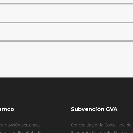
emco
Subvención GVA
s Navalón pertenece
Concedida por la Conselleria de
ederación Española de
Economía Sostenible, Sectores