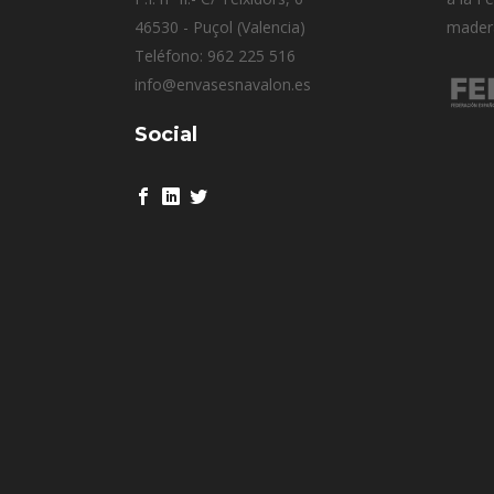
46530 - Puçol (Valencia)
mader
Teléfono: 962 225 516
info@envasesnavalon.es
Social