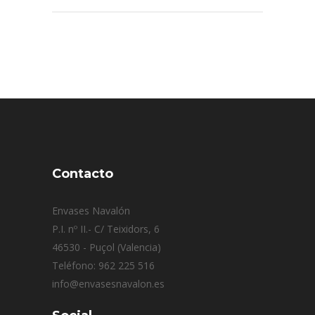
Contacto
Envases Navalón
P.I. nº II.- C/ Teixidors, 6
46530 - Puçol (Valencia)
Teléfono: 962 225 516
info@envasesnavalon.es