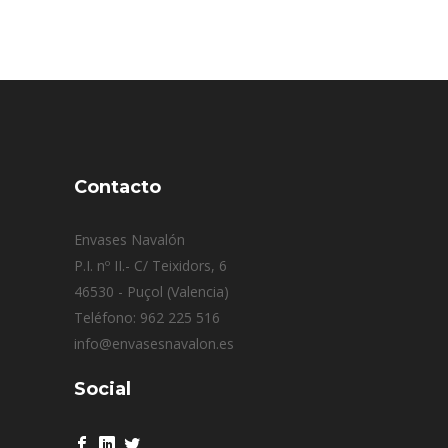
Contacto
Envases Navalón
P.I. nº II.- C/ Teixidors, 6
46530 - Puçol (Valencia)
Teléfono: 962 225 516
info@envasesnavalon.es
Social