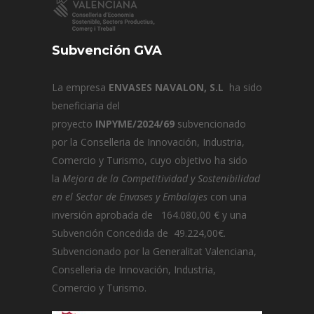
Subvención GVA
La empresa
ENVASES NAVALON, S.L
ha sido
beneficiaria del
proyecto
INPYME/2024/69
subvencionado
por la Conselleria de Innovación, Industria,
Comercio y Turismo, cuyo objetivo ha sido
la
Mejora de la Competitividad y Sostenibilidad
en el Sector de Envases y Embalajes
con una
inversión aprobada de 164.080,00 € y una
Subvención Concedida de 49.224,00€.
Subvencionado por la Generalitat Valenciana,
Conselleria de Innovación, Industria,
Comercio y Turismo.