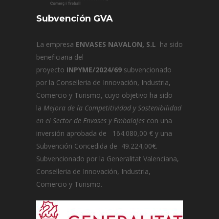
Subvención GVA
La empresa
ENVASES NAVALON, S.L
ha sido
beneficiaria del
proyecto
INPYME/2024/69
subvencionado
por la Conselleria de Innovación, Industria,
Comercio y Turismo, cuyo objetivo ha sido
la
Mejora de la Competitividad y Sostenibilidad
en el Sector de Envases y Embalajes
con una
inversión aprobada de 164.080,00 € y una
Subvención Concedida de 49.224,00€.
Subvencionado por la Generalitat Valenciana,
Conselleria de Innovación, Industria,
Comercio y Turismo.