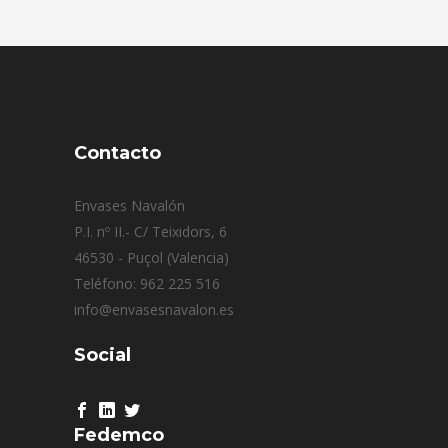
Contacto
Envases Navalón
P.I. nº II.- C/ Teixidors, 6
46530 - Puçol (Valencia)
Teléfono: 962 225 516
info@envasesnavalon.es
Social
Fedemco