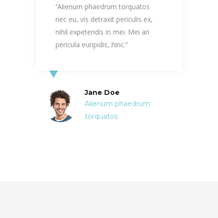
‘’Alienum phaedrum torquatos
‘
nec eu, vis detraxit periculis ex,
n
nihil expetendis in mei. Mei an
n
pericula euripidis, hinc.’’
p
Jane Doe
Alienum phaedrum
torquatos