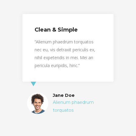
Clean & Simple
‘’Alienum phaedrum torquatos
‘
nec eu, vis detraxit periculis ex,
n
nihil expetendis in mei. Mei an
n
pericula euripidis, hinc.’’
p
Jane Doe
Alienum phaedrum
torquatos