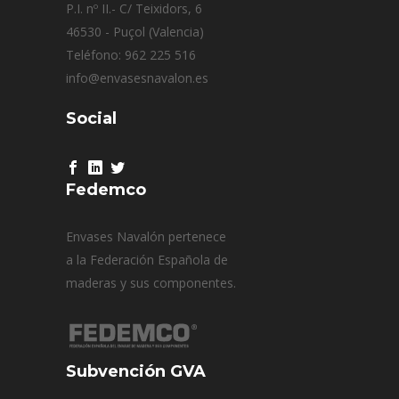
P.I. nº II.- C/ Teixidors, 6
46530 - Puçol (Valencia)
Teléfono: 962 225 516
info@envasesnavalon.es
Social
Fedemco
Envases Navalón pertenece
a la Federación Española de
maderas y sus componentes.
Subvención GVA