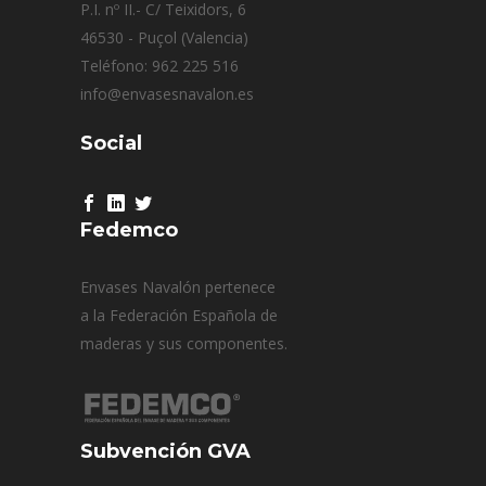
P.I. nº II.- C/ Teixidors, 6
46530 - Puçol (Valencia)
Teléfono: 962 225 516
info@envasesnavalon.es
Social
Fedemco
Envases Navalón pertenece
a la Federación Española de
maderas y sus componentes.
Subvención GVA