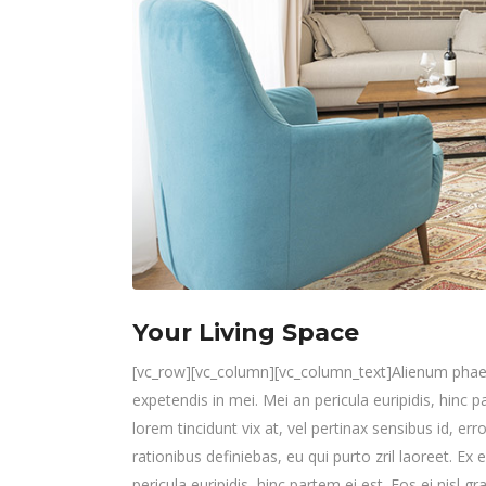
Your Living Space
[vc_row][vc_column][vc_column_text]Alienum phaedru
expetendis in mei. Mei an pericula euripidis, hinc pa
lorem tincidunt vix at, vel pertinax sensibus id, err
rationibus definiebas, eu qui purto zril laoreet. Ex
pericula euripidis, hinc partem ei est. Eos ei nisl gra