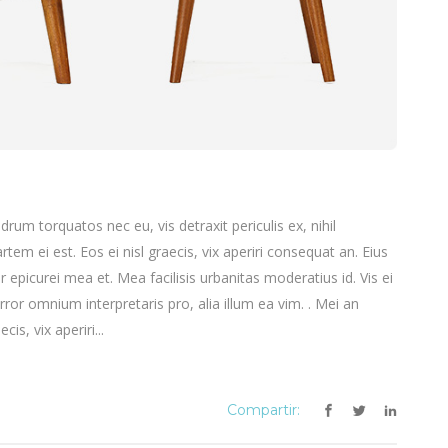
m torquatos nec eu, vis detraxit periculis ex, nihil
rtem ei est. Eos ei nisl graecis, vix aperiri consequat an. Eius
or epicurei mea et. Mea facilisis urbanitas moderatius id. Vis ei
error omnium interpretaris pro, alia illum ea vim. . Mei an
cis, vix aperiri...
Compartir: