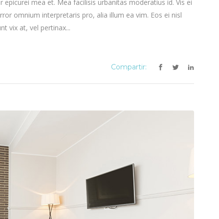
or epicurei mea et. Mea facilisis urbanitas moderatius id. Vis ei
error omnium interpretaris pro, alia illum ea vim. Eos ei nisl
t vix at, vel pertinax...
Compartir: