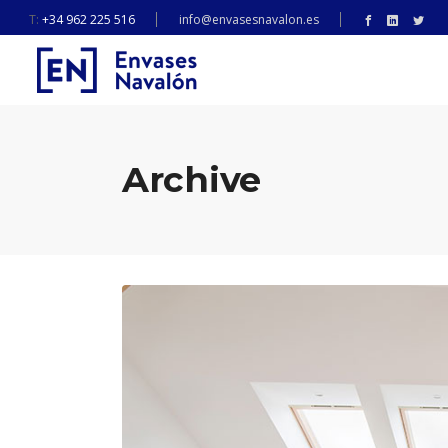
T:
+34 962 225 516
info@envasesnavalon.es
Archive