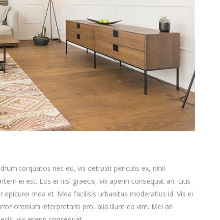
m torquatos nec eu, vis detraxit periculis ex, nihil
rtem ei est. Eos ei nisl graecis, vix aperiri consequat an. Eius
or epicurei mea et. Mea facilisis urbanitas moderatius id. Vis ei
 error omnium interpretaris pro, alia illum ea vim. Mei an
ecis, vix aperiri consequat...