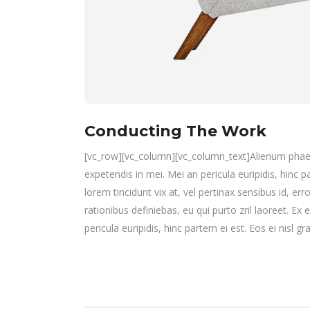
Conducting The Work
[vc_row][vc_column][vc_column_text]Alienum phaedru
expetendis in mei. Mei an pericula euripidis, hinc pa
lorem tincidunt vix at, vel pertinax sensibus id, err
rationibus definiebas, eu qui purto zril laoreet. Ex 
pericula euripidis, hinc partem ei est. Eos ei nisl grae