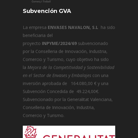
Subvención GVA
La empresa
ENVASES NAVALON, S.L
ha sido
beneficiaria del
proyecto
INPYME/2024/69
subvencionado
por la Conselleria de Innovación, Industria,
Comercio y Turismo, cuyo objetivo ha sido
la
Mejora de la Competitividad y Sostenibilidad
en el Sector de Envases y Embalajes
con una
inversión aprobada de 164.080,00 € y una
Subvención Concedida de 49.224,00€.
Subvencionado por la Generalitat Valenciana,
Conselleria de Innovación, Industria,
Comercio y Turismo.