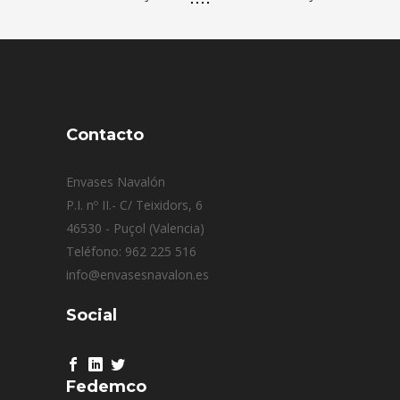
Contacto
Envases Navalón
P.I. nº II.- C/ Teixidors, 6
46530 - Puçol (Valencia)
Teléfono: 962 225 516
info@envasesnavalon.es
Social
Fedemco