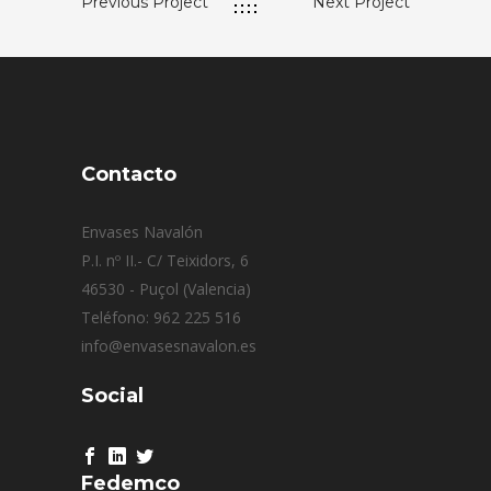
Previous Project
Next Project
Contacto
Envases Navalón
P.I. nº II.- C/ Teixidors, 6
46530 - Puçol (Valencia)
Teléfono: 962 225 516
info@envasesnavalon.es
Social
Fedemco