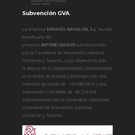
Subvención GVA
La empresa
ENVASES NAVALON, S.L
ha sido
beneficiaria del
proyecto
INPYME/2024/69
subvencionado
por la Conselleria de Innovación, Industria,
Comercio y Turismo, cuyo objetivo ha sido
la
Mejora de la Competitividad y Sostenibilidad
en el Sector de Envases y Embalajes
con una
inversión aprobada de 164.080,00 € y una
Subvención Concedida de 49.224,00€.
Subvencionado por la Generalitat Valenciana,
Conselleria de Innovación, Industria,
Comercio y Turismo.