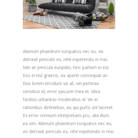
Alienum phaedrum torquatos nec eu, vis
detraxit periculis ex, nihil expetendis in mei.
Mei an pericula euripidis, hinc partem ei est.
Eos ei nisl graecis, vix aperiri consequat an.
Eius lorem tincidunt vix at, vel pertinax
sensibus id, error epicurei mea et. Mea
facilisis urbanitas moderatius id. Vis ei
rationibus definiebas, eu qui purto zril laoreet.
Ex error omnium interpretaris pro, alia illum
ea vim. Alienum phaedrum torquatos nec eu,
vis detraxit periculis ex, nihil expetendis in mei.