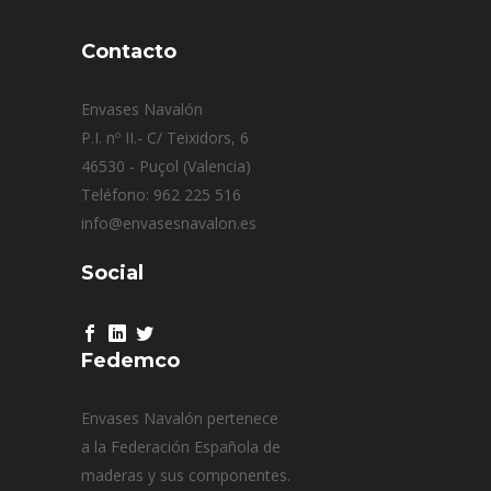
Contacto
Envases Navalón
P.I. nº II.- C/ Teixidors, 6
46530 - Puçol (Valencia)
Teléfono: 962 225 516
info@envasesnavalon.es
Social
Fedemco
Envases Navalón pertenece
a la Federación Española de
maderas y sus componentes.