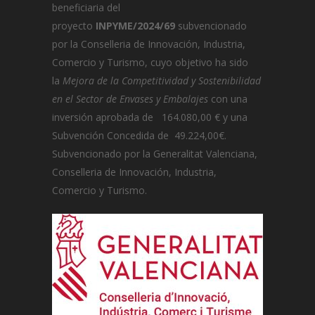
beneficiaria del
proyecto
INPYME/2024/69
subvencionado
por la Conselleria de Innovación, Industria,
Comercio y Turismo, cuyo objetivo ha sido
la
Mejora de la Competitividad y Sostenibilidad
en el Sector de Envases y Embalajes
con una
inversión aprobada de 164.080,00 € y una
Subvención Concedida de 49.224,00€.
Subvencionado por la Generalitat Valenciana,
Conselleria de Innovación, Industria,
Comercio y Turismo.