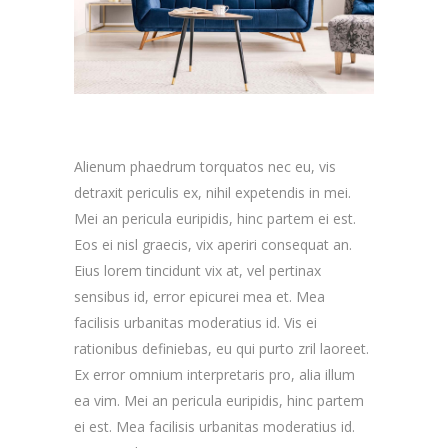
Alienum phaedrum torquatos nec eu, vis
detraxit periculis ex, nihil expetendis in mei.
Mei an pericula euripidis, hinc partem ei est.
Eos ei nisl graecis, vix aperiri consequat an.
Eius lorem tincidunt vix at, vel pertinax
sensibus id, error epicurei mea et. Mea
facilisis urbanitas moderatius id. Vis ei
rationibus definiebas, eu qui purto zril laoreet.
Ex error omnium interpretaris pro, alia illum
ea vim. Mei an pericula euripidis, hinc partem
ei est. Mea facilisis urbanitas moderatius id.