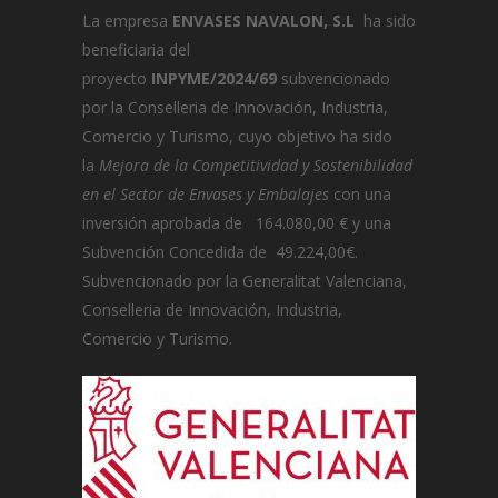
La empresa
ENVASES NAVALON, S.L
ha sido
beneficiaria del
proyecto
INPYME/2024/69
subvencionado
por la Conselleria de Innovación, Industria,
Comercio y Turismo, cuyo objetivo ha sido
la
Mejora de la Competitividad y Sostenibilidad
en el Sector de Envases y Embalajes
con una
inversión aprobada de 164.080,00 € y una
Subvención Concedida de 49.224,00€.
Subvencionado por la Generalitat Valenciana,
Conselleria de Innovación, Industria,
Comercio y Turismo.