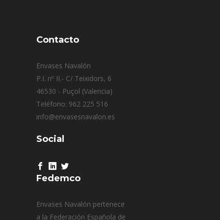
Contacto
Envases Navalón
P.I. nº II.- C/ Teixidors, 6
46530 - Puçol (Valencia)
Teléfono: 962 225 516
info@envasesnavalon.es
Social
Fedemco
Envases Navalón pertenece
a la Federación Española de