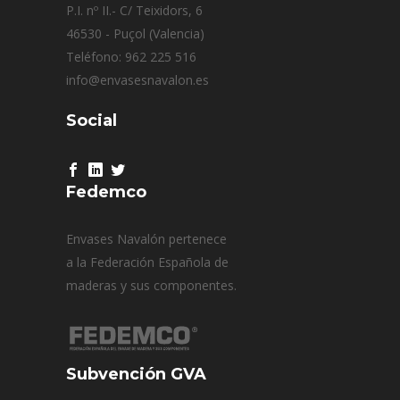
P.I. nº II.- C/ Teixidors, 6
46530 - Puçol (Valencia)
Teléfono: 962 225 516
info@envasesnavalon.es
Social
Fedemco
Envases Navalón pertenece
a la Federación Española de
maderas y sus componentes.
Subvención GVA