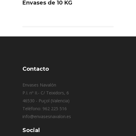
Envases de 10 KG
Contacto
Envases Navalón
P.I. nº II.- C/ Teixidors, 6
46530 - Puçol (Valencia)
Teléfono: 962 225 516
info@envasesnavalon.es
Social