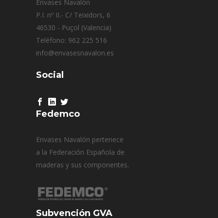
Envases Navalón
P.I. nº II.- C/ Teixidors, 6
46530 - Puçol (Valencia)
Teléfono: 962 225 516
info@envasesnavalon.es
Social
Fedemco
Envases Navalón pertenece
a la Federación Española de
maderas y sus componentes.
Subvención GVA