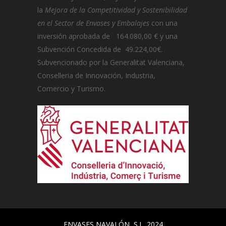
la
Mejora de la Competitividad y Sostenibilidad
en el Sector de Envases y Embalajes
con una
inversión aprobada de 164.080,00 € y una
Subvención Concedida de 49.224,00€.
Subvencionado por la Generalitat Valenciana,
Conselleria de Innovación, Industria,
Comercio y Turismo.
ENVASES NAVALÓN, S.L. 2024