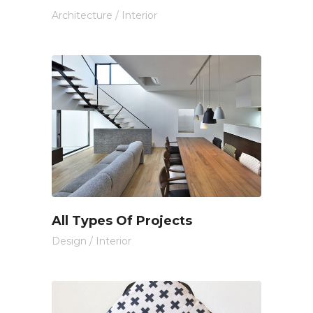
Architecture
/
Interior
All Types Of Projects
Design
/
Interior