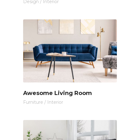
Design
/
Interior
Awesome Living Room
Furniture
/
Interior