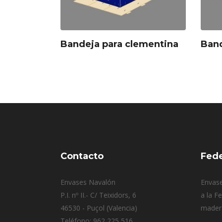
Bandeja para clementina
Band
Contacto
Fed
Envases Navalón
Envase
P.I. nº II.- C/ Teixidors, 6
a la F
46530 - Puçol (Valencia)
mader
Teléfono: 962 225 516