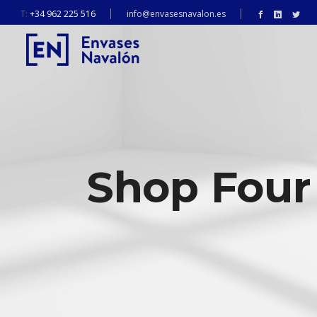
T:
+34 962 225 516
info@envasesnavalon.es
Shop Four