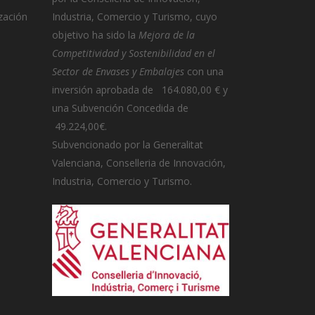
zación
Industria, Comercio y Turismo, cuyo
objetivo ha sido la
Mejora de la
Competitividad y Sostenibilidad en el
Sector de Envases y Embalajes
con una
inversión aprobada de 164.080,00 € y
una Subvención Concedida de
49.224,00€.
Subvencionado por la Generalitat
Valenciana, Conselleria de Innovación,
Industria, Comercio y Turismo.