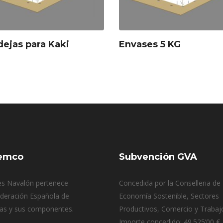
ejas para Kaki
Envases 5 KG
emco
Subvención GVA
s Navalón pertenece
Concedida por la Conselleria de
ederación Española de
Economía Sostenible, Sectores
as y sus componentes.
Productivos, Comercio y Trabaj
Importe concedido: 49.525’00 €