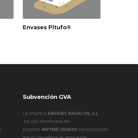
Envases Pitufo®
Subvención GVA
La empresa
ENVASES NAVALON, S.L
ha sido beneficiaria del
o
proyecto
INPYME/2024/69
subvencionado
por la Conselleria de Innovación,