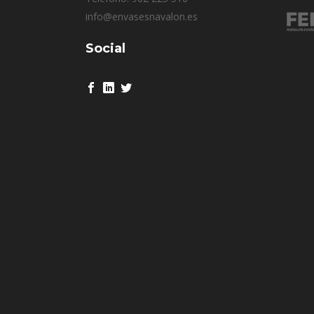
info@envasesnavalon.es
Social