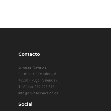
Contacto
Envases Navalón
P.I. nº II.- C/ Teixidors, 6
46530 - Puçol (Valencia)
Teléfono: 962 225 516
info@envasesnavalon.es
Social